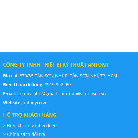
CÔNG TY TNHH THIẾT BỊ KỸ THUẬT ANTONY
Địa chỉ:
370/35 TÂN SƠN NHÌ, P. TÂN SƠN NHÌ, TP. HCM
Điện thoại di động:
0919 902 953
Email:
antonycoltd@gmail.com,
info@antonyco.vn
Website:
antonyco.vn
HỖ TRỢ KHÁCH HÀNG
Điều khoản và điều kiện
Chính sách đổi trả