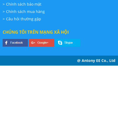
Chính sách bảo mật
Chính sách mua hàng
Câu hỏi thường gặp
CHÚNG TÔI TRÊN MẠNG XÃ HỘI
@ Antony EE Co., Ltd