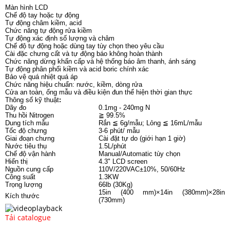
Màn hình LCD
Chế độ tay hoặc tự động
Tự động châm kiềm, acid
Chức năng tự động rửa kiềm
Tự động xác định số lượng và châm
Chế độ tự động hoặc dùng tay tùy chọn theo yêu cầu
Cài đặc chưng cất và tự động báo không hoàn thành
Chức năng dừng khẩn cấp và hệ thống báo âm thanh, ánh sáng
Tự động phân phối kiềm và acid boric chính xác
Bảo vệ quá nhiệt quá áp
Chức năng hiệu chuẩn: nước, kiềm, dòng rửa
Cửa an toàn, ống mẫu và điều kiện đun thể hiện thời gian thực
Thông số kỹ thuật
:
Dãy đo
0.1mg - 240mg N
Thu hồi Nitrogen
≧ 99.5%
Dung tích mẫu
Rắn ≦ 6g/mẫu; Lỏng ≦ 16mL/mẫu
Tốc độ chưng
3-6 phút/ mẫu
Giai đoạn chưng
Cài đặt tự do (giới hạn 1 giờ)
Nước tiêu thụ
1.5L/phút
Chế độ vận hành
Manual/Automatic tùy chọn
Hiển thị
4.3" LCD screen
Nguồn cung cấp
110V/220VAC±10%, 50/60Hz
Công suất
1.3KW
Trọng lượng
66lb (30Kg)
15in (400 mm)×14in (380mm)×28in
Kích thước
(730mm)
Tải catalogue