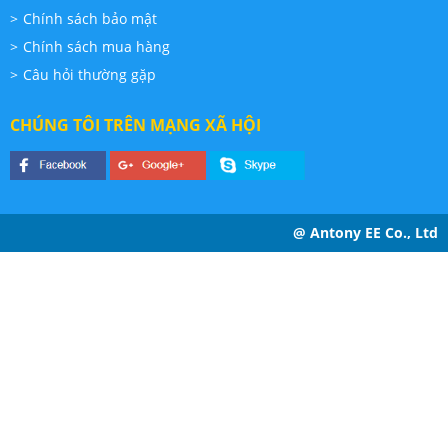
Chính sách bảo mật
Chính sách mua hàng
Câu hỏi thường gặp
CHÚNG TÔI TRÊN MẠNG XÃ HỘI
@ Antony EE Co., Ltd