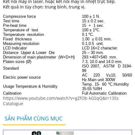
Kết nối máy in laser, hoặc kết nối máy in nhiệt trực tiếp.
Kết quả in tùy chọn: trung bình, trung vị.
Compressive force
100 ± 1 N.
Test time
15 ± 0.2 sec.
Pre-heat time
15 + 1 sec.
Temperature of test
100 ± 1ºC.
Temperature resolution
0.1 ºC.
Fixed thickness
1.00 ± 0.01 mm.
Measuring resolution
0.1,0.5 unit.
LCD Indicator
LCD 16×2 character.
Distance Upper & Lower Die
25 – 30 mm.
Dimension of main plastimeter (W×D×H)
293 ×407×540 mm.
Platen sizes (Ø)
7.3, 10.0 and 14.0 mm.
ISO 2007, ASTM D 3194-
Standard
99
AC 220 V±10, 50/60
Electric power source
Hz.Main unit 300W
Temp. 15- 60 ºC.Humidity
Usage Temperature & Humidity
35-55 %RH
Calibration
Full Automatic Calibration
https://www.youtube.com/watch?v=gZfOb-kGSqQ&t=135s
Catalogue
SẢN PHẨM CÙNG MỤC