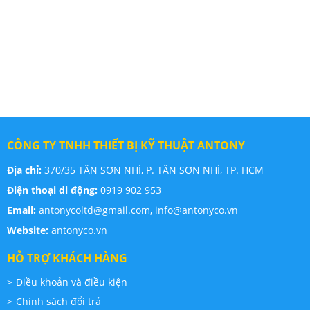
CÔNG TY TNHH THIẾT BỊ KỸ THUẬT ANTONY
Địa chỉ:
370/35 TÂN SƠN NHÌ, P. TÂN SƠN NHÌ, TP. HCM
Điện thoại di động:
0919 902 953
Email:
antonycoltd@gmail.com,
info@antonyco.vn
Website:
antonyco.vn
HỖ TRỢ KHÁCH HÀNG
Điều khoản và điều kiện
Chính sách đổi trả