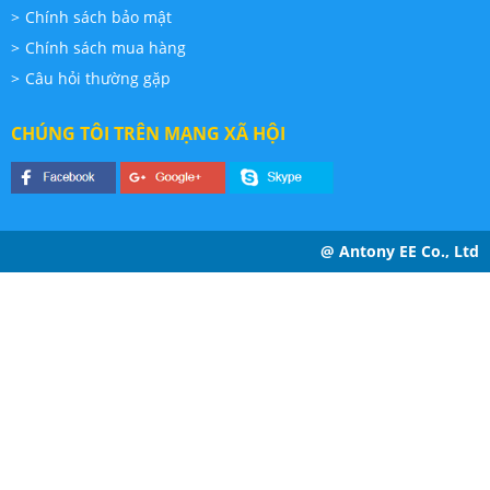
Chính sách bảo mật
Chính sách mua hàng
Câu hỏi thường gặp
CHÚNG TÔI TRÊN MẠNG XÃ HỘI
@ Antony EE Co., Ltd